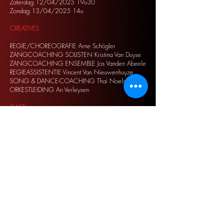
Zaterdag 12/04/2025 19u30
Zondag 13/04/2025 14u
CREATIVES
REGIE/CHOREOGRAFIE Arne Schögler
ZANGCOACHING SOLISTEN Kristina Van Duyse
ZANGCOACHING ENSEMBLE Jos Vanden Abeele
REGIEASSISTENTIE Vincent Van Nieuwenhuyze
SONG & DANCE-COACHING Thai Noels
ORKESTLEIDING An Verleysen
CAST
SWEENEY TODD Fons Medaer
MRS. LOVETT Rani Gillot
ANTHONY Rohan Kluskens
JOHANNA Myrthe Van Steenlandt
JUDGE TURPIN Zane Garitte
BEGGAR WOMAN Jorina Rahoens
ADOLFO PIRELLI Dries Strumane
BEADLE BAMFORD Bernd Herremans
TOBIAS Lina Boudry
ENSEMBLE