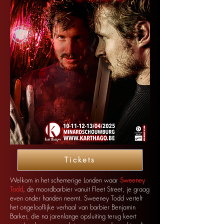
Tickets
Welkom in het schemerige Londen waar
Sweeney
Todd
, de moordbarbier vanuit Fleet Street, je graag
even onder handen neemt. Sweeney Todd vertelt
het ongelooflijke verhaal van barbier Benjamin
Barker, die na jarenlange opsluiting terug keert