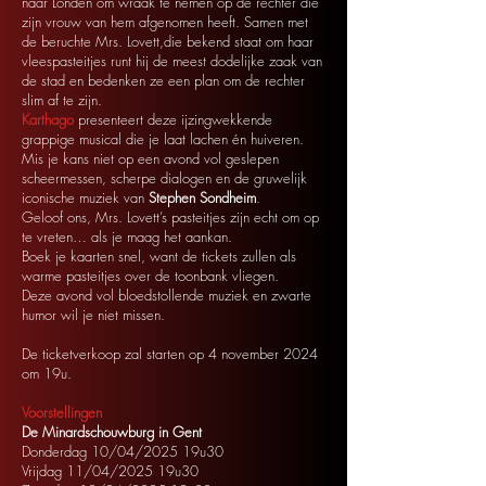
naar Londen om wraak te nemen op de rechter die
zijn vrouw van hem afgenomen heeft. Samen met
de beruchte Mrs. Lovett,die bekend staat om haar
vleespasteitjes runt hij de meest dodelijke zaak van
de stad en bedenken ze een plan om de rechter
slim af te zijn.
Karthago
presenteert deze ijzingwekkende
grappige musical die je laat lachen én huiveren.
Mis je kans niet op een avond vol geslepen
scheermessen, scherpe dialogen en de gruwelijk
iconische muziek van
Stephen Sondheim
.
Geloof ons, Mrs. Lovett’s pasteitjes zijn echt om op
te vreten… als je maag het aankan.
Boek je kaarten snel, want de tickets zullen als
warme pasteitjes over de toonbank vliegen.
Deze avond vol bloedstollende muziek en zwarte
humor wil je niet missen.
De ticketverkoop zal starten op 4 november 2024
om 19u.
Voorstellingen
De Minardschouwburg in Gent
Donderdag 10/04/2025 19u30
Vrijdag 11/04/2025 19u30